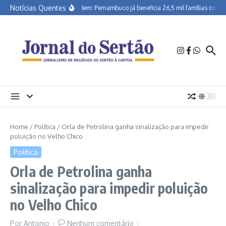
Ir para o conteúdo
Notícias Quentes
Morar Bem: Pernambuco já beneficia 26,5 mil famílias com s
Home
/
Política
/
Orla de Petrolina ganha sinalização para impedir
poluição no Velho Chico
Política
Orla de Petrolina ganha
sinalização para impedir poluição
no Velho Chico
Por
Antonio
Nenhum comentário