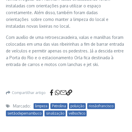
instaladas com orientações para utilizar o espaço
corretamente. Além disso, também foram dadas
orientações sobre como manter a limpeza do local e
instaladas novas lixeiras no local.
Com auxílio de uma retroescavadeira, valas e manilhas foram
colocadas em uma das vias ribeirinhas a fim de barrar entrada
de veículos e permitir apenas os pedestres. Já a descida entre
a Porta do Rio e o estacionamento Orla fica destinada à
entrada de carros e motos com lanchas e jet ski.
Compartilhar artigo
Marcado:
limpeza
Petrolina
poluição
riosãofrancisco
sertãodepernambuco
sinalização
velhochico