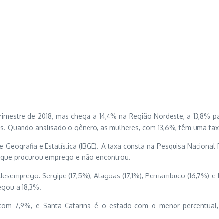
trimestre de 2018, mas chega a 14,4% na Região Nordeste, a 13,8% p
dos. Quando analisado o gênero, as mulheres, com 13,6%, têm uma t
 de Geografia e Estatística (IBGE). A taxa consta na Pesquisa Naciona
s que procurou emprego e não encontrou.
semprego: Sergipe (17,5%), Alagoas (17,1%), Pernambuco (16,7%) e B
egou a 18,3%.
m 7,9%, e Santa Catarina é o estado com o menor percentual, d