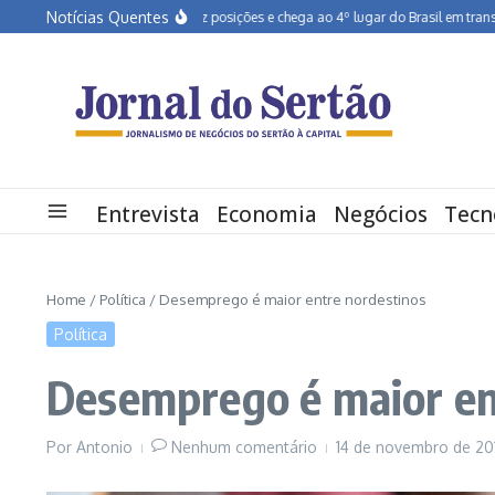
Ir para o conteúdo
Notícias Quentes
Pernambuco salta dez posições e chega ao 4º lugar do Brasil em transformação
Entrevista
Economia
Negócios
Tecn
Home
/
Política
/
Desemprego é maior entre nordestinos
Política
Desemprego é maior en
Por
Antonio
Nenhum comentário
14 de novembro de 2