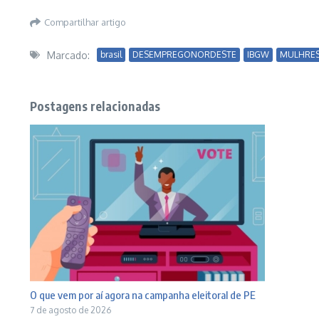
Compartilhar artigo
Marcado:
brasil
DESEMPREGONORDESTE
IBGW
MULHRE
Postagens relacionadas
O que vem por aí agora na campanha eleitoral de PE
7 de agosto de 2026