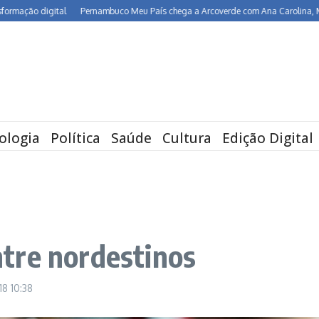
 digital
Pernambuco Meu País chega a Arcoverde com Ana Carolina, Maria Rita
ologia
Política
Saúde
Cultura
Edição Digital
tre nordestinos
018
10:38