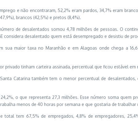
mprego e não encontraram, 52,2% eram pardos, 34,7% eram brancos 
47,9%), brancos (42,5%) e pretos (8,4%).
o número de desalentados somou 4,78 milhões de pessoas. O contin
IBGE considera desalentado quem está desempregado e desistiu de pr
tem sua maior taxa no Maranhão e em Alagoas onde chega a 16
 privado tinham carteira assinada, percentual que ficou estável em r
Santa Catarina também tem o menor percentual de desalentados, d
i de 24,2%, o que representa 27,3 milhões. Esse número soma quem
trabalha menos de 40 horas por semana e que gostaria de trabalhar 
e total tem 67,5% de empregados, 4,8% de empregadores, 25,4%