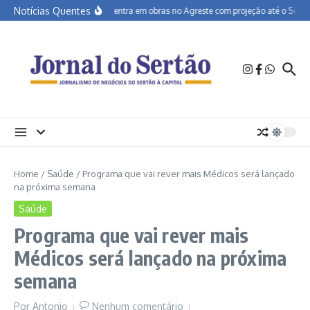
Ir para o conteúdo
Notícias Quentes
BR-232 entra em obras no Agreste com projeção até o Sertão
Home
/
Saúde
/
Programa que vai rever mais Médicos será lançado
na próxima semana
Saúde
Programa que vai rever mais
Médicos será lançado na próxima
semana
Por
Antonio
Nenhum comentário