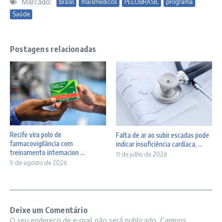
Marcado:
brasil
maismédicos
PELOBRASIL
programa
Saúde
Postagens relacionadas
Recife vira polo de
Falta de ar ao subir escadas pode
farmacovigilância com
indicar insuficiência cardíaca, ...
treinamento internacion ...
11 de julho de 2026
5 de agosto de 2026
Deixe um Comentário
O seu endereço de e-mail não será publicado.
Campos