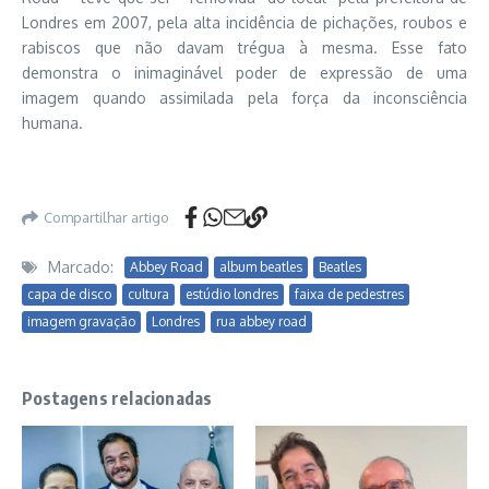
Londres em 2007, pela alta incidência de pichações, roubos e
rabiscos que não davam trégua à mesma. Esse fato
demonstra o inimaginável poder de expressão de uma
imagem quando assimilada pela força da inconsciência
humana.
Compartilhar artigo
Marcado:
Abbey Road
album beatles
Beatles
capa de disco
cultura
estúdio londres
faixa de pedestres
imagem gravação
Londres
rua abbey road
Postagens relacionadas