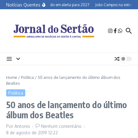
Ir para o conteúdo
Notícias Quentes
Semiárido em alerta para 2027
João Campos na estrada e 
Home
/
Política
/
50 anos de lançamento do último álbum dos
Beatles
Política
50 anos de lançamento do último
álbum dos Beatles
Por
Antonio
Nenhum comentário
8 de agosto de 2019
12:22