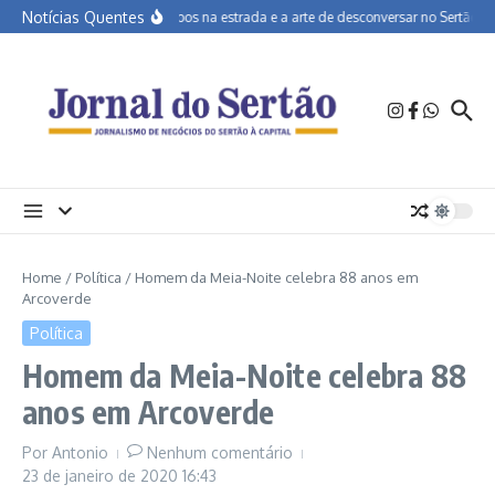
Ir para o conteúdo
Notícias Quentes
João Campos na estrada e a arte de desconversar no Sertão
Home
/
Política
/
Homem da Meia-Noite celebra 88 anos em
Arcoverde
Política
Homem da Meia-Noite celebra 88
anos em Arcoverde
Por
Antonio
Nenhum comentário
23 de janeiro de 2020
16:43