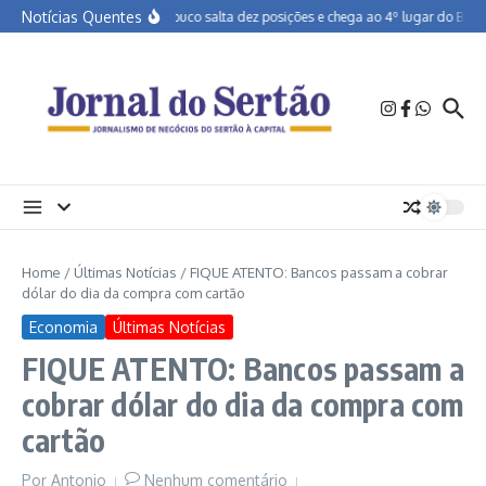
Ir para o conteúdo
Notícias Quentes
Pernambuco salta dez posições e chega ao 4º lugar do Brasil
Home
/
Últimas Notícias
/
FIQUE ATENTO: Bancos passam a cobrar
dólar do dia da compra com cartão
Economia
Últimas Notícias
FIQUE ATENTO: Bancos passam a
cobrar dólar do dia da compra com
cartão
Por
Antonio
Nenhum comentário