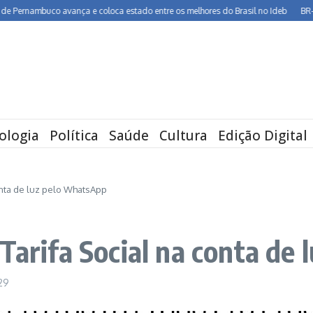
mbuco avança e coloca estado entre os melhores do Brasil no Ideb
BR-232 ent
ologia
Política
Saúde
Cultura
Edição Digital
onta de luz pelo WhatsApp
 Tarifa Social na conta de
:29