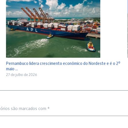
Pernambuco lidera crescimento econômico do Nordeste e é o 2º
maio ...
27 de julho de 2026
tórios são marcados com
*