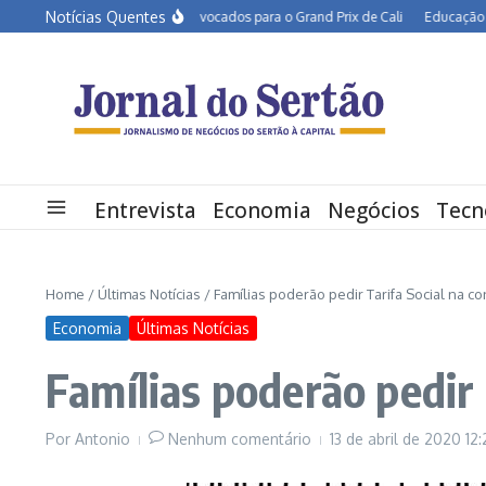
Ir para o conteúdo
Notícias Quentes
rolina tem três atletas convocados para o Grand Prix de Cali
Educação de Perna
Entrevista
Economia
Negócios
Tecn
Home
/
Últimas Notícias
/
Famílias poderão pedir Tarifa Social na c
Economia
Últimas Notícias
Famílias poderão pedir
Por
Antonio
Nenhum comentário
13 de abril de 2020
12