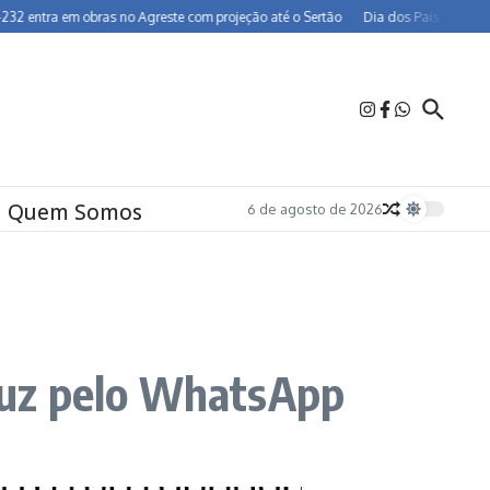
ra em obras no Agreste com projeção até o Sertão
Dia dos Pais deve injetar R
Quem Somos
6 de agosto de 2026
 luz pelo WhatsApp