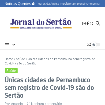
Ir para o conteúdo
Notícias Quentes
Novas regras da Anvisa impulsionam pioneirismo pernambuca
Home
/
Saúde
/
Únicas cidades de Pernambuco sem registro de
Covid-19 são do Sertão
Saúde
Únicas cidades de Pernambuco
sem registro de Covid-19 são do
Sertão
Por
Antonio
Nenhum comentário