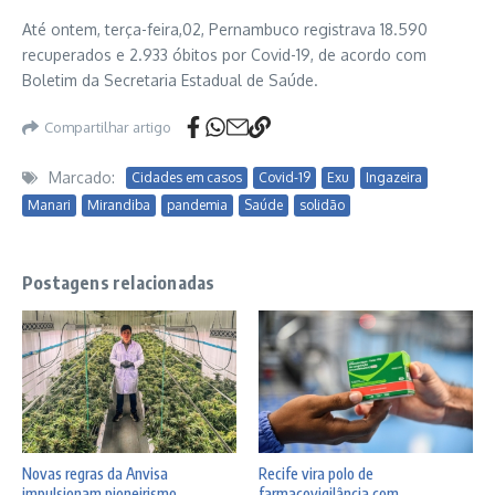
Até ontem, terça-feira,02, Pernambuco registrava 18.590
recuperados e 2.933 óbitos por Covid-19, de acordo com
Boletim da Secretaria Estadual de Saúde.
Compartilhar artigo
Marcado:
Cidades em casos
Covid-19
Exu
Ingazeira
Manari
Mirandiba
pandemia
Saúde
solidão
Postagens relacionadas
Novas regras da Anvisa
Recife vira polo de
impulsionam pioneirismo
farmacovigilância com