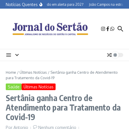
Ir para o conteúdo
Notícias Quentes
Semiárido em alerta para 2027
João Campos na estrada e 
Home
/
Últimas Notícias
/
Sertânia ganha Centro de Atendimento
para Tratamento da Covid-19
Saúde
Últimas Notícias
Sertânia ganha Centro de
Atendimento para Tratamento da
Covid-19
Por
Antonio
Nenhum comentário