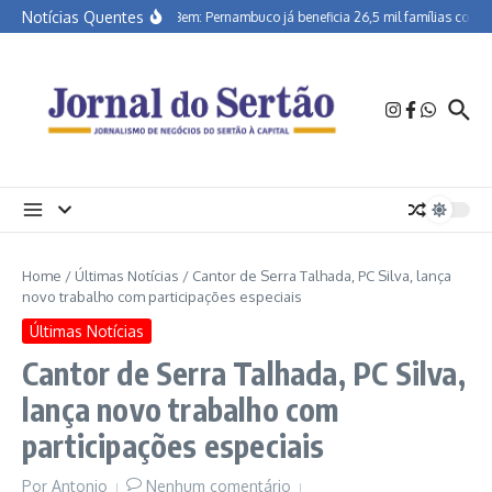
Ir para o conteúdo
Notícias Quentes
Morar Bem: Pernambuco já beneficia 26,5 mil famílias com su
Home
/
Últimas Notícias
/
Cantor de Serra Talhada, PC Silva, lança
novo trabalho com participações especiais
Últimas Notícias
Cantor de Serra Talhada, PC Silva,
lança novo trabalho com
participações especiais
Por
Antonio
Nenhum comentário