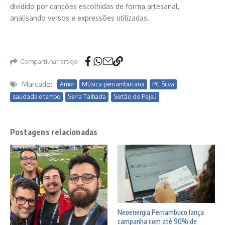
dividido por canções escolhidas de forma artesanal,
analisando versos e expressões utilizadas.
Compartilhar artigo
Marcado:
Amor
Música pernambucana
PC Silva
saudade e tempo
Serra Talhada
Sertão do Pajeú
Postagens relacionadas
Neoenergia Pernambuco lança
campanha com até 90% de