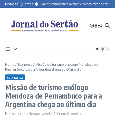
Ir para o conteúdo
Notícias Quentes
Educação de Pernambuco avança e coloca estado entre os me
Home
/
Economia
/
Missão de turismo enólogo Mendoza de
Pernambuco para a Argentina chega ao último dia
Economia
Missão de turismo enólogo
Mendoza de Pernambuco para a
Argentina chega ao último dia
Por
Jornalista Responsável | Adriano Roberto