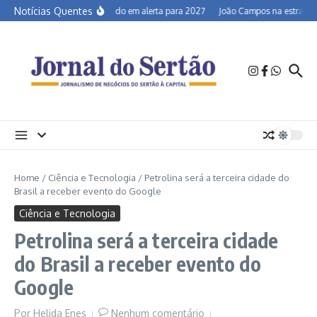
Ir para o conteúdo
Notícias Quentes
Semiárido em alerta para 2027
João Campos na estrada e 
Home
/
Ciência e Tecnologia
/
Petrolina será a terceira cidade do
Brasil a receber evento do Google
Ciência e Tecnologia
Petrolina será a terceira cidade
do Brasil a receber evento do
Google
Por
Helida Enes
Nenhum comentário