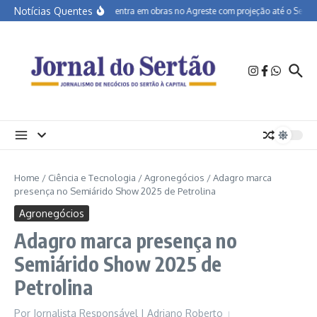
Ir para o conteúdo
Notícias Quentes
BR-232 entra em obras no Agreste com projeção até o Sertão
Home
/
Ciência e Tecnologia
/
Agronegócios
/
Adagro marca
presença no Semiárido Show 2025 de Petrolina
Agronegócios
Adagro marca presença no
Semiárido Show 2025 de
Petrolina
Por
Jornalista Responsável | Adriano Roberto