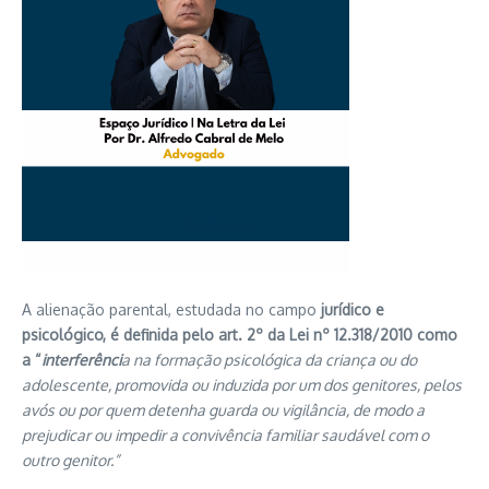
A alienação parental, estudada no campo
jurídico e
psicológico, é definida pelo art. 2º da Lei nº 12.318/2010 como
a “
interferênci
a na formação psicológica da criança ou do
adolescente, promovida ou induzida por um dos genitores, pelos
avós ou por quem detenha guarda ou vigilância, de modo a
prejudicar ou impedir a convivência familiar saudável com o
outro genitor.”