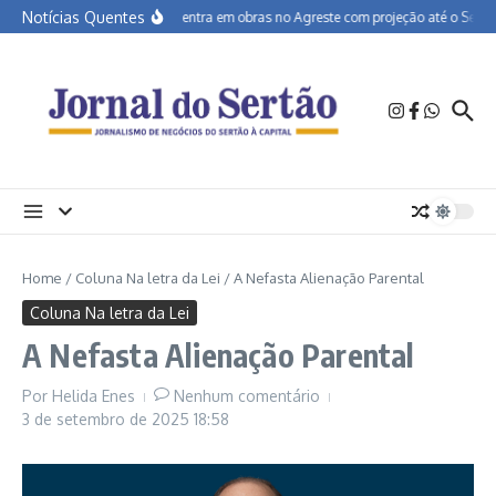
Ir para o conteúdo
Notícias Quentes
BR-232 entra em obras no Agreste com projeção até o Sertão
Home
/
Coluna Na letra da Lei
/
A Nefasta Alienação Parental
Coluna Na letra da Lei
A Nefasta Alienação Parental
Por
Helida Enes
Nenhum comentário
3 de setembro de 2025
18:58