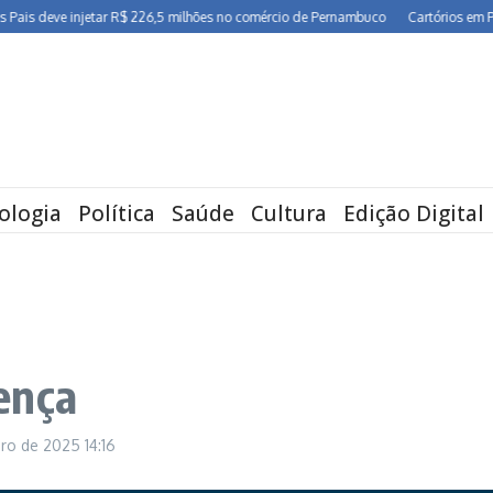
 deve injetar R$ 226,5 milhões no comércio de Pernambuco
Cartórios em Pernam
ologia
Política
Saúde
Cultura
Edição Digital
ença
bro de 2025
14:16