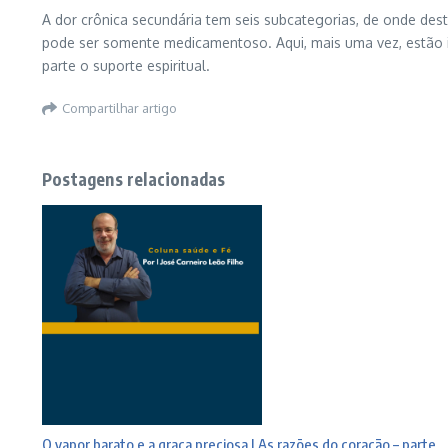
A dor crônica secundária tem seis subcategorias, de onde des
pode ser somente medicamentoso. Aqui, mais uma vez, estão in
parte o suporte espiritual.
Compartilhar artigo
Postagens relacionadas
O vapor barato e a graça preciosa | As razões do coração – parte ...