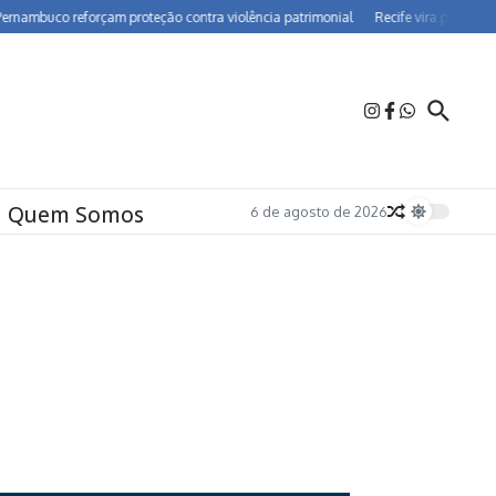
buco reforçam proteção contra violência patrimonial
Recife vira polo de farma
Quem Somos
6 de agosto de 2026