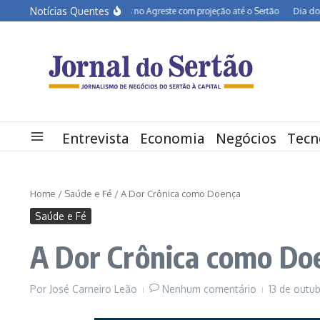
Ir para o conteúdo
Notícias Quentes
BR-232 entra em obras no Agreste com projeção até o Sertão
Dia dos Pais
Entrevista
Economia
Negócios
Tecn
Home
/
Saúde e Fé
/
A Dor Crônica como Doença
Saúde e Fé
A Dor Crônica como Do
Por
José Carneiro Leão
Nenhum comentário
13 de outu