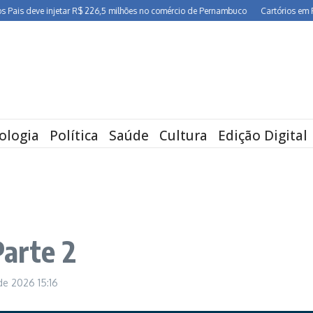
s deve injetar R$ 226,5 milhões no comércio de Pernambuco
Cartórios em Perna
ologia
Política
Saúde
Cultura
Edição Digital
Parte 2
 de 2026
15:16