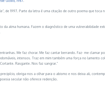
Rede Globo, 1987
.
Pele”, de 1997. Parte da letra é uma citação de outro poema que toc
 da alma humana. Fazem o diagnóstico de uma vulnerabilidade extrem
.
 entranhas. Me faz chorar. Me faz cantar berrando. Faz- me clamar po
indomáveis, intensos. Traz em mim também uma força no lamento col
 Cortante. Rasgante. Nos faz sangrar.”
precipício, obriga-nos a olhar para o abismo e nos deixa ali, contem
A poesia secular não oferece redenção.