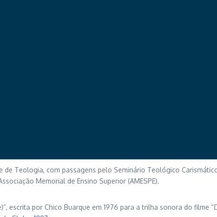
te de Teologia, com passagens pelo Seminário Teológico Carismático 
Associação Memorial de Ensino Superior (AMESPE).
e)”, escrita por Chico Buarque em 1976 para a trilha sonora do film