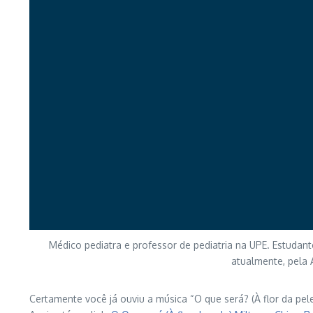
Médico pediatra e professor de pediatria na UPE. Estudan
atualmente, pela 
Certamente você já ouviu a música “O que será? (À flor da pel