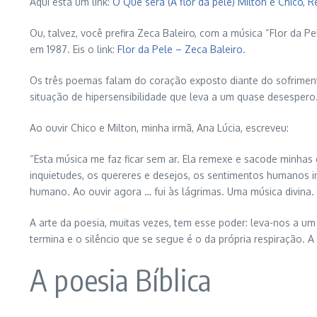
Aqui está um link:
O Que será (À flor da pele) Milton e Chico, 
Ou, talvez, você prefira Zeca Baleiro, com a música “Flor da 
em 1987. Eis o link:
Flor da Pele – Zeca Baleiro
.
Os três poemas falam do coração exposto diante do sofrimento
situação de hipersensibilidade que leva a um quase desespero
Ao ouvir Chico e Milton, minha irmã, Ana Lúcia, escreveu:
“Esta música me faz ficar sem ar. Ela remexe e sacode minhas
inquietudes, os quereres e desejos, os sentimentos humanos 
humano. Ao ouvir agora … fui às lágrimas. Uma música divina.
A arte da poesia, muitas vezes, tem esse poder: leva-nos a um 
termina e o silêncio que se segue é o da própria respiração. 
A poesia Bíblica