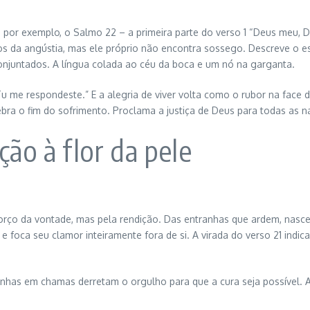
ja, por exemplo, o Salmo 22 – a primeira parte do verso 1 “Deus meu,
dos da angústia, mas ele próprio não encontra sossego. Descreve o
conjuntados. A língua colada ao céu da boca e um nó na garganta.
“Tu me respondeste.” E a alegria de viver volta como o rubor na fac
bra o fim do sofrimento. Proclama a justiça de Deus para todas as n
ção à flor da pele
forço da vontade, mas pela rendição. Das entranhas que ardem, nasc
 foca seu clamor inteiramente fora de si. A virada do verso 21 indi
anhas em chamas derretam o orgulho para que a cura seja possível. A