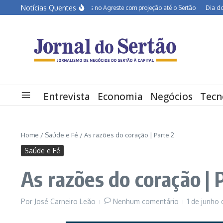
Ir para o conteúdo
Notícias Quentes
BR-232 entra em obras no Agreste com projeção até o Sertão
Dia dos Pai
Entrevista
Economia
Negócios
Tecn
Home
/
Saúde e Fé
/
As razões do coração | Parte 2
Saúde e Fé
As razões do coração | 
Por
José Carneiro Leão
Nenhum comentário
1 de junho