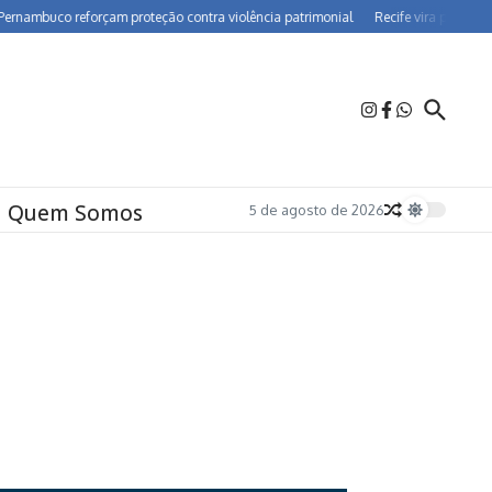
mbuco reforçam proteção contra violência patrimonial
Recife vira polo de farm
Quem Somos
5 de agosto de 2026