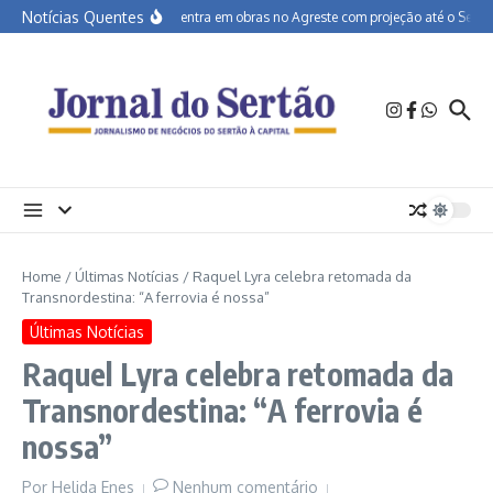
Ir para o conteúdo
Notícias Quentes
BR-232 entra em obras no Agreste com projeção até o Sertão
Home
/
Últimas Notícias
/
Raquel Lyra celebra retomada da
Transnordestina: “A ferrovia é nossa”
Últimas Notícias
Raquel Lyra celebra retomada da
Transnordestina: “A ferrovia é
nossa”
Por
Helida Enes
Nenhum comentário