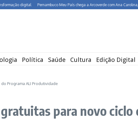
 digital
Pernambuco Meu País chega a Arcoverde com Ana Carolina, Maria Rita
ologia
Política
Saúde
Cultura
Edição Digital
o do Programa ALI Produtividade
gratuitas para novo ciclo