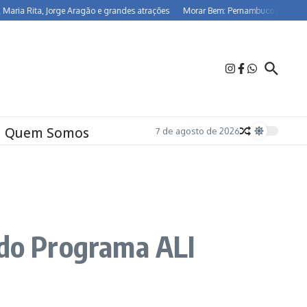
, Jorge Aragão e grandes atrações
Morar Bem: Pernambuco já beneficia 26,5 mi
Quem Somos
7 de agosto de 2026
 do Programa ALI