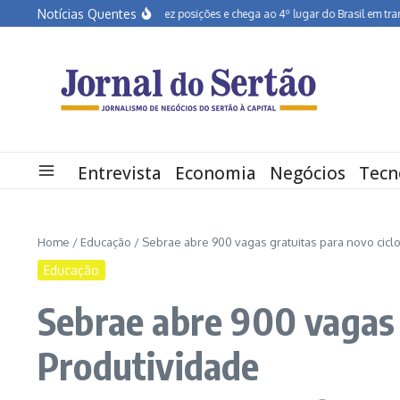
Ir para o conteúdo
Notícias Quentes
Pernambuco salta dez posições e chega ao 4º lugar do Brasil em transformação
Entrevista
Economia
Negócios
Tecn
Home
/
Educação
/
Sebrae abre 900 vagas gratuitas para novo cicl
Educação
Sebrae abre 900 vagas 
Produtividade