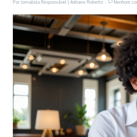
Por
Jornalista Responsável | Adriano Roberto
Nenhum co