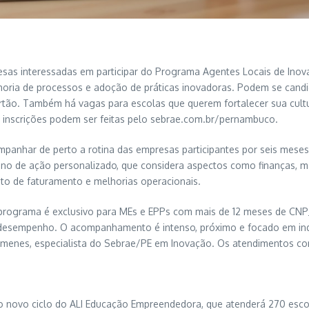
as interessadas em participar do Programa Agentes Locais de Inovaç
horia de processos e adoção de práticas inovadoras. Podem se cand
ertão. Também há vagas para escolas que querem fortalecer sua cul
s inscrições podem ser feitas pelo sebrae.com.br/pernambuco.
anhar de perto a rotina das empresas participantes por seis meses.
ano de ação personalizado, que considera aspectos como finanças, mar
nto de faturamento e melhorias operacionais.
rograma é exclusivo para MEs e EPPs com mais de 12 meses de CNPJ a
esempenho. O acompanhamento é intenso, próximo e focado em indica
imenes, especialista do Sebrae/PE em Inovação. Os atendimentos co
o novo ciclo do ALI Educação Empreendedora, que atenderá 270 escol