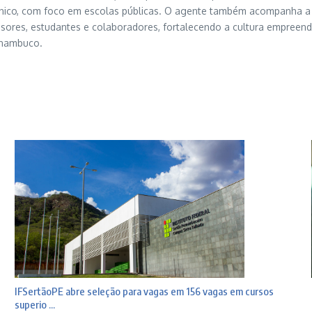
ico, com foco em escolas públicas. O agente também acompanha a ins
ssores, estudantes e colaboradores, fortalecendo a cultura empree
rnambuco.
IFSertãoPE abre seleção para vagas em 156 vagas em cursos
superio ...