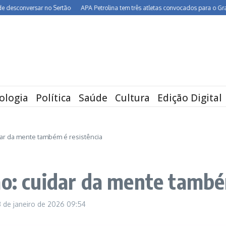
sconversar no Sertão
APA Petrolina tem três atletas convocados para o Grand Pr
ologia
Política
Saúde
Cultura
Edição Digital
dar da mente também é resistência
ão: cuidar da mente també
3 de janeiro de 2026
09:54