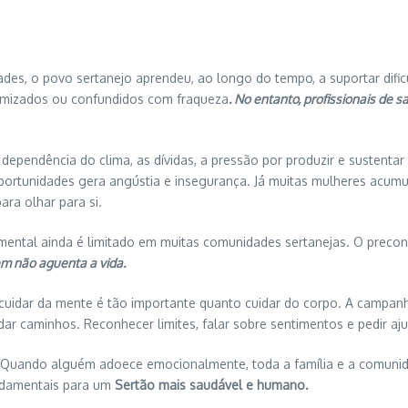
ades, o povo sertanejo aprendeu, ao longo do tempo, a suportar difi
mizados ou confundidos com fraqueza
. No entanto, profissionais de 
dependência do clima, as dívidas, a pressão por produzir e sustentar
portunidades gera angústia e insegurança. Já muitas mulheres acumu
ra olhar para si.
 mental ainda é limitado em muitas comunidades sertanejas. O preco
em não aguenta a vida.
 cuidar da mente é tão importante quanto cuidar do corpo. A camp
dar caminhos. Reconhecer limites, falar sobre sentimentos e pedir aju
 Quando alguém adoece emocionalmente, toda a família e a comunida
undamentais para um
Sertão mais saudável e humano.