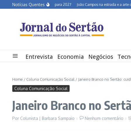
Ir para o conteúdo
Notícias Quentes
Semiárido em alerta para 2027
João Campos na estrada e a arte de de
Entrevista
Economia
Negócios
Tecn
Home
/
Coluna Comunicação Social
/
Janeiro Branco no Sertão: cui
Coluna Comunicação Social
Janeiro Branco no Sert
Por
Colunista | Barbara Sampaio
Nenhum comentário
1