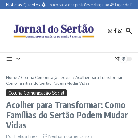
Ir para o conteúdo
Notícias Quentes
Pernambuco salta dez posições e chega ao 4º lugar do Brasil
Home
/
Coluna Comunicação Social
/
Acolher para Transformar:
Como Famílias do Sertão Podem Mudar Vidas
Coluna Comunicação Social
Acolher para Transformar: Como
Famílias do Sertão Podem Mudar
Vidas
Por
Helida Enes
Nenhum comentário