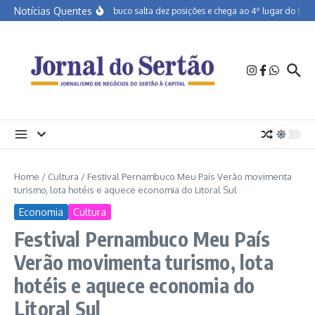
Ir para o conteúdo
Notícias Quentes
Pernambuco salta dez posições e chega ao 4º lugar do Brasil
Home
/
Cultura
/
Festival Pernambuco Meu País Verão movimenta
turismo, lota hotéis e aquece economia do Litoral Sul
Economia
Cultura
Festival Pernambuco Meu País
Verão movimenta turismo, lota
hotéis e aquece economia do
Litoral Sul