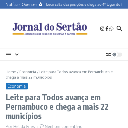
Ir para o conteúdo
Notícias Quentes
Pernambuco salta dez posições e chega ao 4º lugar do Brasil
Home
/
Economia
/
Leite para Todos avança em Pernambuco e
chega a mais 22 municípios
Economia
Leite para Todos avança em
Pernambuco e chega a mais 22
municípios
Por
Helida Enes
Nenhum comentário