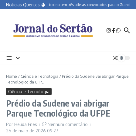
Ir para o conteúdo
Notícias Quentes
APA Petrolina tem três atletas convocados para o Grand Prix 
Home
/
Ciência e Tecnologia
/
Prédio da Sudene vai abrigar Parque
Tecnológico da UFPE
Ciência e Tecnologia
Prédio da Sudene vai abrigar
Parque Tecnológico da UFPE
Por
Helida Enes
Nenhum comentário
26 de maio de 2026
09:27