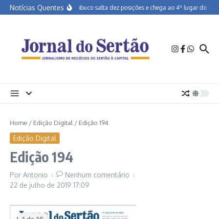
Ir para o conteúdo
Notícias Quentes
Pernambuco salta dez posições e chega ao 4º lugar do Brasi
Home
/
Edição Digital
/
Edição 194
Edição Digital
Edição 194
Por
Antonio
Nenhum comentário
22 de julho de 2019
17:09