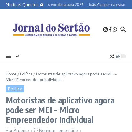
Ir para o conteúdo
Notícias Quentes
Semiárido em alerta para 2027
João Campos na estrada e a 
Home
/
Política
/
Motoristas de aplicativo agora pode ser MEI –
Micro Empreendedor Individual
Política
Motoristas de aplicativo agora
pode ser MEI – Micro
Empreendedor Individual
Por
Antonio
Nenhum comentário