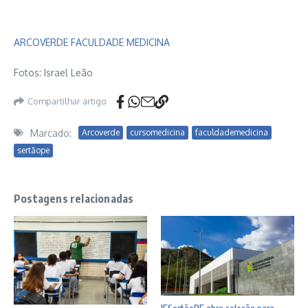
ARCOVERDE FACULDADE MEDICINA
Fotos: Israel Leão
Compartilhar artigo
Marcado:
Arcoverde
cursomedicina
faculdademedicina
sertãope
Postagens relacionadas