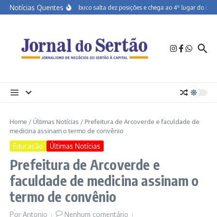
Ir para o conteúdo
Notícias Quentes
Pernambuco salta dez posições e chega ao 4º lugar do Brasil
Home
/
Últimas Notícias
/
Prefeitura de Arcoverde e faculdade de
medicina assinam o termo de convênio
Educação
Últimas Notícias
Prefeitura de Arcoverde e
faculdade de medicina assinam o
termo de convênio
Por
Antonio
Nenhum comentário