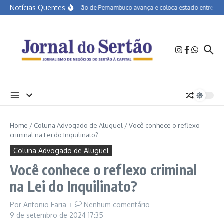
Ir para o conteúdo
Notícias Quentes
Educação de Pernambuco avança e coloca estado entre os mel
Home
/
Coluna Advogado de Aluguel
/
Você conhece o reflexo
criminal na Lei do Inquilinato?
Coluna Advogado de Aluguel
Você conhece o reflexo criminal
na Lei do Inquilinato?
Por
Antonio Faria
Nenhum comentário
9 de setembro de 2024
17:35