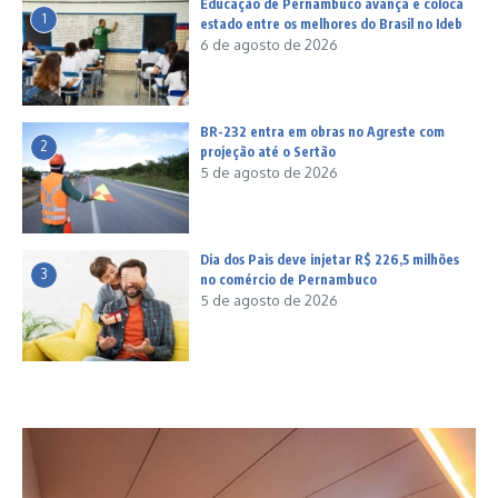
Educação de Pernambuco avança e coloca
1
estado entre os melhores do Brasil no Ideb
6 de agosto de 2026
BR-232 entra em obras no Agreste com
2
projeção até o Sertão
5 de agosto de 2026
Dia dos Pais deve injetar R$ 226,5 milhões
3
no comércio de Pernambuco
5 de agosto de 2026