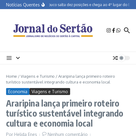
Ir para o conteúdo
Notícias Quentes
Pernambuco salta dez posições e chega ao 4º lugar do Brasil 
Home
/
Viagens e Turismo
/
Araripina lança primeiro roteiro
turístico sustentável integrando cultura e economia local
Economia
Viagens e Turismo
Araripina lança primeiro roteiro
turístico sustentável integrando
cultura e economia local
Por
Helida Enes
Nenhum comentário