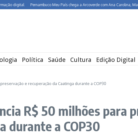
gital
Pernambuco Meu País chega a Arcoverde com Ana Carolina, Maria Rita, J
ologia
Política
Saúde
Cultura
Edição Digital
 preservação e recuperação da Caatinga durante a COP30
cia R$ 50 milhões para p
ga durante a COP30