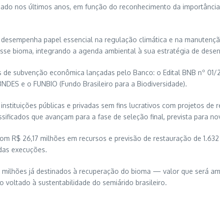
liado nos últimos anos, em função do reconhecimento da importância
 e desempenha papel essencial na regulação climática e na manutenç
sse bioma, integrando a agenda ambiental à sua estratégia de desenv
es de subvenção econômica lançadas pelo Banco: o Edital BNB nº 01/
BNDES e o FUNBIO (Fundo Brasileiro para a Biodiversidade).
instituições públicas e privadas sem fins lucrativos com projetos d
assificados que avançam para a fase de seleção final, prevista para 
s, com R$ 26,17 milhões em recursos e previsão de restauração de 1.63
das execuções.
 milhões já destinados à recuperação do bioma — valor que será am
 voltado à sustentabilidade do semiárido brasileiro.