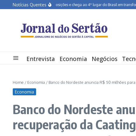
Ir para o conteúdo
Notícias Quentes
Pernambuco salta dez posições e chega ao 4º lugar do Brasil em transformação di
Entrevista
Economia
Negócios
Tecn
Home
/
Economia
/
Banco do Nordeste anuncia R$ 50 milhões para
Economia
Banco do Nordeste anun
recuperação da Caatin