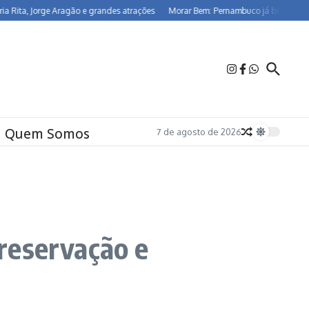
orge Aragão e grandes atrações
Morar Bem: Pernambuco já beneficia 26,5 mil f
Quem Somos
7 de agosto de 2026
reservação e