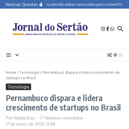
Ir para o conteúdo
Notícias Quentes
APA Petrolina tem três atletas convocados para o Grand Prix de C
Home
/
Tecnologia
/
Pernambuco dispara e lidera crescimento de
startups no Brasil
Tecnologia
Pernambuco dispara e lidera
crescimento de startups no Brasil
Por
Helida Enes
Nenhum comentário
17 de março de 2026
12:08