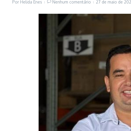
Por
Helida Enes
Nenhum comentário
27 de maio de 20