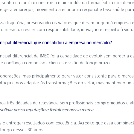
 sonho da família: construir a maior indústria farmacêutica do inte
e gera empregos, movimenta a economia regional e leva saúde para m
essa trajetória, preservando os valores que deram origem à empres
 mesmo: crescer com responsabilidade, inovação e respeito à vida.
incipal diferencial que consolidou a empresa no mercado?
ncipal diferencial da
IMEC
foi a capacidade de evoluir sem perder a e
e confiança com nossos clientes e visão de longo prazo.
operações, mas principalmente gerar valor consistente para o merca
nologia e nos adaptar às transformações do setor, mas mantendo uma c
ança três décadas de relevância sem profissionais comprometidos e
lidar nossa reputação e fortalecer nossa marca.
s e entregar resultados com excelência. Acredito que essa combinaç
 longo desses 30 anos.