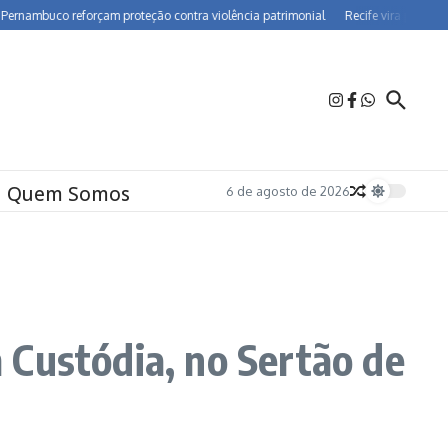
uco reforçam proteção contra violência patrimonial
Recife vira polo de farmac
Quem Somos
6 de agosto de 2026
 Custódia, no Sertão de