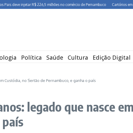
deve injetar R$ 226,5 milhões no comércio de Pernambuco
Cartórios em Pernamb
ologia
Política
Saúde
Cultura
Edição Digital
m Custódia, no Sertão de Pernambuco, e ganha o país
nos: legado que nasce em
 país