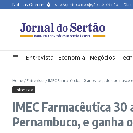
Ir para o conteúdo
Notícias Quentes
BR-232 entra em obras no Agreste com projeção até o Sertão
Dia dos Pais 
Entrevista
Economia
Negócios
Tecn
Home
/
Entrevista
/
IMEC Farmacêutica 30 anos: legado que nasce e
Entrevista
IMEC Farmacêutica 30 a
Pernambuco, e ganha o