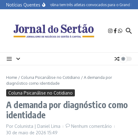
Ir para o conteúdo
Notícias Quentes
APA Petrolina tem três atletas convocados para o Grand Prix d
Home
/
Coluna Psicanálise no Cotidiano
/
A demanda por
diagnóstico como identidade
Coluna Psicanálise no Cotidiano
A demanda por diagnóstico como
identidade
Por
Colunista | Daniel Lima
Nenhum comentário
30 de maio de 2026
15:49