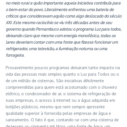
no meio rural e quão importante aquela iniciativa contribuía para
o bem-estar do povo. Literalmente enfrentou uma bateria de
críticos que consideravam aquilo como algo deslocado do século
XXI. Este mesmo raciocínio se viu três décadas antes de seu
governo quando Pernambuco adotou o programa Luz para todos,
deixando claro que mesmo com energia monofásica, todas os
lares deveriam contar com uma fonte que fizesse funcionar um
refrigerador, uma televisão, a iluminação noturna ou uma
forrageira
.
Provavelmente poucos programas deixaram tanto impacto na
vida das pessoas mais simples quanto o Luz para Todos ou o
de um milhão de cisternas. São iniciativas dificilmente
compreendidas para quem está acostumado com o chuveiro
elétrico, o condicionador de ar, o sistema de refrigeração de
suas empresas, o acesso à internet ou a água adquirida em
botijões plásticos, mesmo que nem sempre apresente
qualidade superior à fornecida pelas empresas de água e
saneamento. O fato é que, contando-se com uma cisterna de
dezesseis ou cinquenta mil litros, uma fonte de água, um