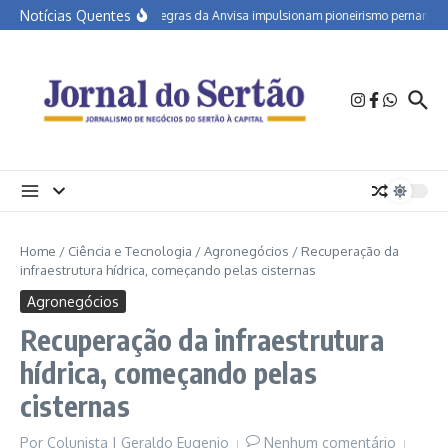
Ir para o conteúdo
Notícias Quentes
Novas regras da Anvisa impulsionam pioneirismo pernambuca
Home
/
Ciência e Tecnologia
/
Agronegócios
/
Recuperação da
infraestrutura hídrica, começando pelas cisternas
Agronegócios
Recuperação da infraestrutura
hídrica, começando pelas
cisternas
Por
Colunista | Geraldo Eugenio
Nenhum comentário