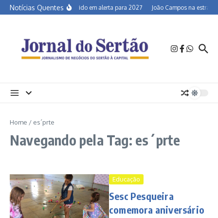
Ir para o conteúdo
Notícias Quentes
Semiárido em alerta para 2027
João Campos na estrada e
Home
/
es´prte
Navegando pela Tag: es´prte
Educação
Sesc Pesqueira
comemora aniversário