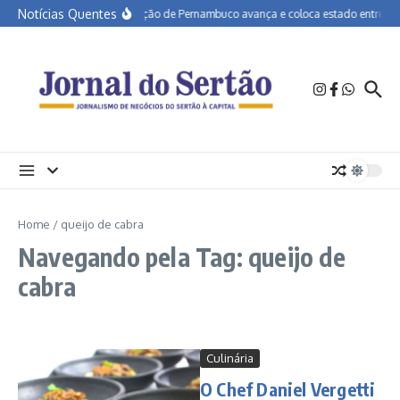
Ir para o conteúdo
Notícias Quentes
Educação de Pernambuco avança e coloca estado entre os me
Home
/
queijo de cabra
Navegando pela Tag: queijo de
cabra
Culinária
O Chef Daniel Vergetti