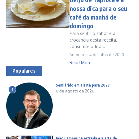
nossa dica para o seu
café da manhã de
domingo
Para sentir o sabor e a
crocancia desta receita,
consuma- o frio...
Antonio
4 de julho de 2020
Read More
Populares
Semiárido em alerta para 2027
1
6 de agosto de 2026
João Campos na estrada e a arte de