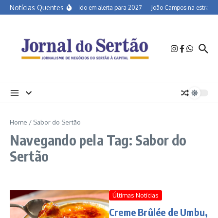
Ir para o conteúdo
Notícias Quentes
Semiárido em alerta para 2027
João Campos na estrada e 
Home
/
Sabor do Sertão
Navegando pela Tag: Sabor do
Sertão
Últimas Notícias
Creme Brûlée de Umbu,