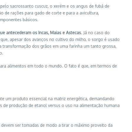
o pelo sacrossanto cuscuz, o xerém e os angus de fubá de
 de rações para gado de corte e para a avicultura,
componentes básicos.
que antecederam os Incas, Maias e Astecas
. Já no caso do
 que, apesar dos avanços no cultivo do milho, o sorgo é usado
 na transformação dos grãos em uma farinha um tanto grossa,
o.
 para alimentos em todo o mundo. O fato é que, em termos de
ente um produto essencial na matriz energética, demandando
es de produção de etanol versus o uso na alimentação humana
cas devem ser tomadas de modo a tirar o máximo proveito da