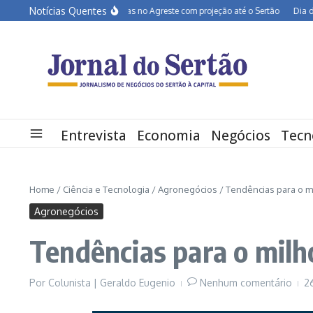
Ir para o conteúdo
Notícias Quentes
BR-232 entra em obras no Agreste com projeção até o Sertão
Dia dos Pa
Entrevista
Economia
Negócios
Tecn
Home
/
Ciência e Tecnologia
/
Agronegócios
/
Tendências para o mi
Agronegócios
Tendências para o milho
Por
Colunista | Geraldo Eugenio
Nenhum comentário
2