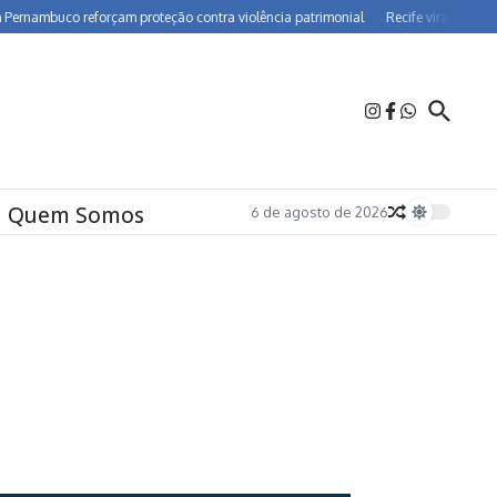
ambuco reforçam proteção contra violência patrimonial
Recife vira polo de far
Quem Somos
6 de agosto de 2026