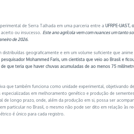
xperimental de Serra Talhada em uma parceria entre a
UFRPE-UAST, o
e acerto ou insucesso.
Este ano agrícola vem com nuances um tanto som
neiro de 2026.
istribuídas geograficamente e em um volume suficiente que anime o pr
o
pesquisador Mohammed Faris, um cientista que veio ao Brasil e fico
o de que teria que haver chuvas acumuladas de ao menos 75 milímet
ativa que também funciona como unidade experimental, objetivando de
s especializadas em melhoramento genético e produção de sementes
al de longo prazo, onde, além da produção em si, possa ser acompan
em particular no Brasil, o mesmo não pode ser dito em relação às r
étrico é único para cada registro.