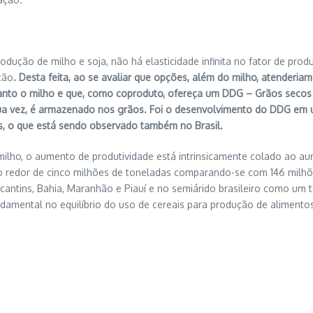
dução de milho e soja, não há elasticidade infinita no fator de pro
ção
. Desta feita, ao se avaliar que opções, além do milho, atenderia
to o milho e que, como coproduto, ofereça um DDG – Grãos secos de
sua vez, é armazenado nos grãos. Foi o desenvolvimento do DDG em 
os, o que está sendo observado também no Brasil.
milho, o aumento de produtividade está intrinsicamente colado ao au
ao redor de cinco milhões de toneladas comparando-se com 146 milh
antins, Bahia, Maranhão e Piauí e no semiárido brasileiro como um 
ndamental no equilíbrio do uso de cereais para produção de alimentos