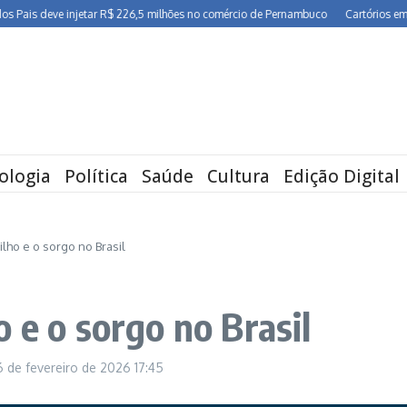
is deve injetar R$ 226,5 milhões no comércio de Pernambuco
Cartórios em Pern
ologia
Política
Saúde
Cultura
Edição Digital
lho e o sorgo no Brasil
 e o sorgo no Brasil
6 de fevereiro de 2026
17:45