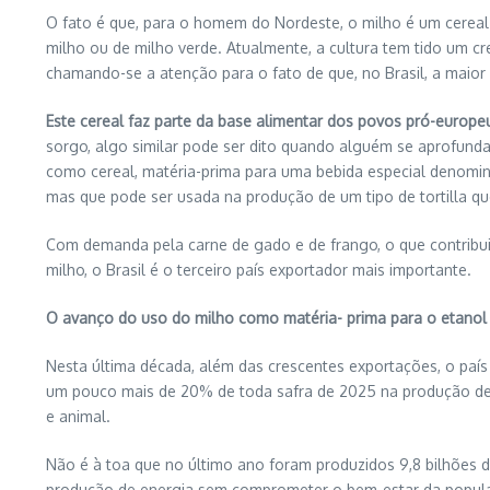
O fato é que, para o homem do Nordeste, o milho é um cereal 
milho ou de milho verde. Atualmente, a cultura tem tido um c
chamando-se a atenção para o fato de que, no Brasil, a maio
Este cereal faz parte da base alimentar dos povos pró-europ
sorgo, algo similar pode ser dito quando alguém se aprofunda
como cereal, matéria-prima para uma bebida especial denomin
mas que pode ser usada na produção de um tipo de tortilla que
Com demanda pela carne de gado e de frango, o que contribui
milho, o Brasil é o terceiro país exportador mais importante.
O avanço do uso do milho como matéria- prima para o etanol
Nesta última década, além das crescentes exportações, o paí
um pouco mais de 20% de toda safra de 2025 na produção des
e animal.
Não é à toa que no último ano foram produzidos 9,8 bilhões d
produção de energia sem comprometer o bem-estar da popul